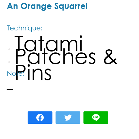
An Orange Squarrel
Technique:
Tatami
Patches &
Pins
Note:
–