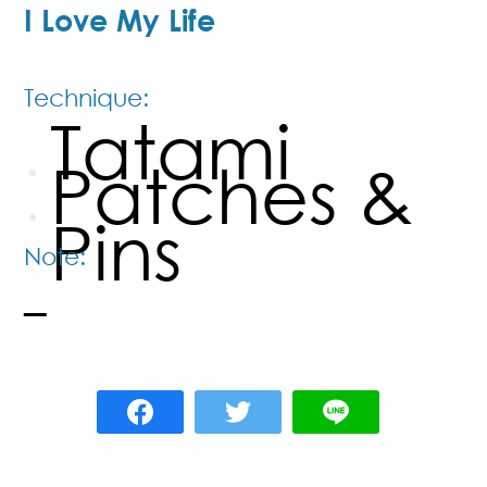
I Love My Life
Technique:
Tatami
Patches &
Pins
Note:
–