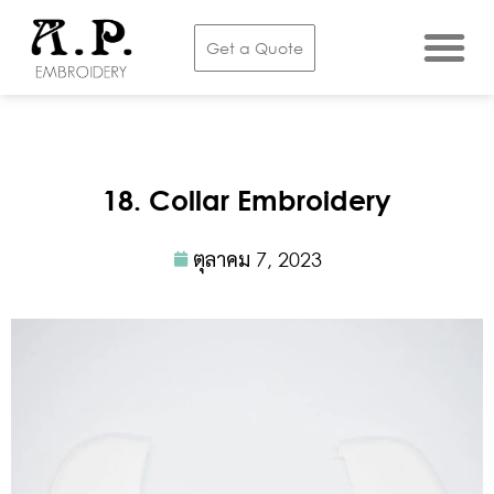
Embroidery Services
Get a Quote
18. Collar Embroidery
ตุลาคม 7, 2023